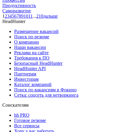
Профессии
Продуктивность
Саморазвитие
1
2
3
4
5
6
7
8
9
10
11
...
210
дальше
HeadHunter
Размещение вакансий
Поиск по резюме
О компании
Наши вакансии
Реклама на сайте
Требования к ПО
Безопасный HeadHunter
HeadHunter API
Партнерам
Инвесторам
Каталог компаний
Поиск по вакансиям в Фокино
Сетка: соцсеть для нетворкинга
Соискателям
hh PRO
Готовое резюме
Все сервисы
Хочу у вас работать