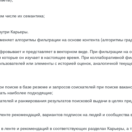
ом числе их семантика;
нутри Карьеры.
еняет алгоритмы фильтрации на основе контента (алгоритмы град
фровывает и представляет в векторном виде. При фильтрации на о
ли которые он изучает в настоящее время. При коллаборативной ф
льзователей или элементы с историей оценок, аналогичной текущ
и поиске в базе резюме и запросов соискателей при поиске вакан
рать наиболее подходящие;
одателей и ранжирования результатов поисковой выдачи в целях п
 ленте рекомендаций, вариантов подписок на людей и сообщества 
 в ленте и рекомендаций в соответствующих разделах Карьеры, а