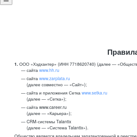
Правил
1.
ООО «Хэдхантер» (ИНН 7718620740) (далее — «Обществ
сайта
www.hh.ru
cайта
www.zarplata.ru
(далее совместно — «Сайт»);
сайта и приложения Сетка
www.setka.ru
(далее — «Сетка»);
сайта www.career.ru
(далее — «Карьера»);
CRM-системы Talantix
(далее — «Система Talantix»).
Общество является владельцем запатентованной в реестр