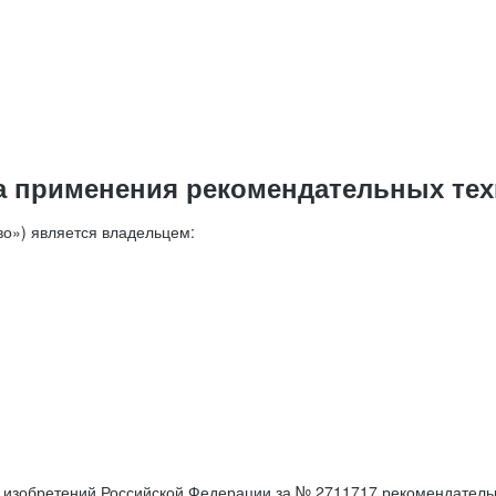
а применения рекомендательных тех
о») является владельцем:
е изобретений Российской Федерации за № 2711717 рекомендатель