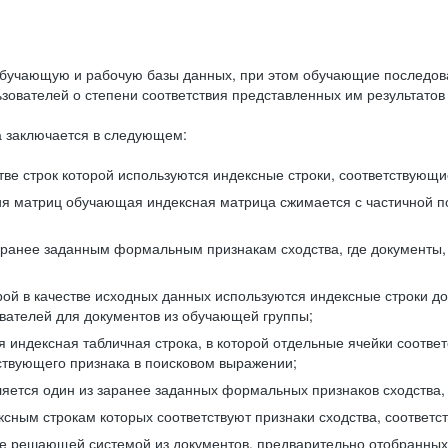
бучающую и рабочую базы данных, при этом обучающие последов
ователей о степени соответствия представленных им результатов 
 заключается в следующем:
ве строк которой используются индексные строки, соответствующ
ия матриц обучающая индексная матрица сжимается с частичной п
аранее заданным формальным признакам сходства, где документы,
ой в качестве исходных данных используются индексные строки д
ователей для документов из обучающей группы;
индексная табличная строка, в которой отдельные ячейки соответ
тствующего признака в поисковом выражении;
ляется один из заранее заданных формальных признаков сходства
ксным строкам которых соответствуют признаки сходства, соотве
е решающей системой из документов, предварительно отобранных 