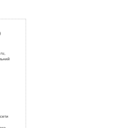
р
ru,
льний
 сети
ого