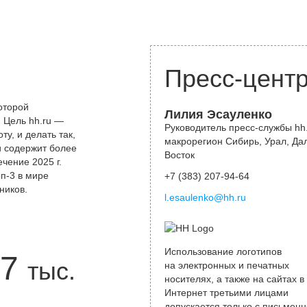
Пресс-цент
оторой
Лилия Эсауленко
 Цель hh.ru —
Руководитель пресс-службы hh.
у, и делать так,
макрорегион Сибирь, Урал, Да
и содержит более
Восток
чение 2025 г.
оп-3 в мире
+7 (383) 207-94-64
ников.
l.esaulenko@hh.ru
Использование логотипов
7
тыс.
на электронных и печатных
носителях, а также на сайтах в
Интернет третьими лицами
допускается только с письменн