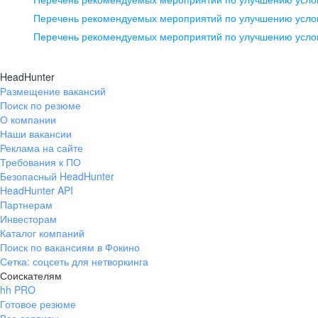
pr@ural.hh.ru
Перечень рекомендуемых мероприятий по улучшению услов
Перечень рекомендуемых мероприятий по улучшению усло
Новосибирск
ул. Большевистская, д. 35,
HeadHunter
помещение 21
Размещение вакансий
Поиск по резюме
+7 383 207-94-64
О компании
pr@nsk.hh.ru
Наши вакансии
Реклама на сайте
Требования к ПО
Безопасный HeadHunter
HeadHunter API
Партнерам
Инвесторам
Каталог компаний
Поиск по вакансиям в Фокино
Сетка: соцсеть для нетворкинга
Соискателям
hh PRO
Готовое резюме