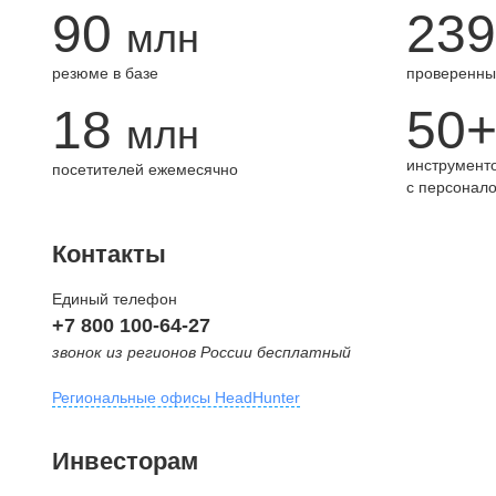
90
239
млн
резюме в базе
проверенны
18
50
млн
инструменто
посетителей ежемесячно
с персонал
Контакты
Единый телефон
+7 800 100-64-27
звонок из регионов России бесплатный
Региональные офисы HeadHunter
Москва
Инвесторам
внутригородская территория