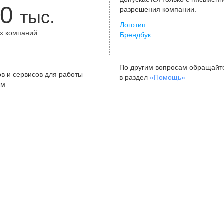
0
разрешения компании.
тыс.
Логотип
х компаний
Брендбук
+
По другим вопросам обращайт
в и сервисов для работы
в раздел
«Помощь»
ом
Санкт-Петербург
Я
ул. Жуковского, д. 19, особняк
ул