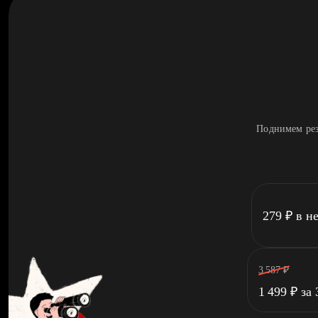
Поднимем рез
279
₽
в н
3 587
₽
1 499
₽
за 