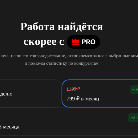
Работа найдётся
скорее
c
юме, напишем сопроводительные, откликнемся за вас в выбранные ко
и покажем статистику по конкурентам
1 195
₽
−3
еделю
799
₽
в месяц
−2 
3 месяца