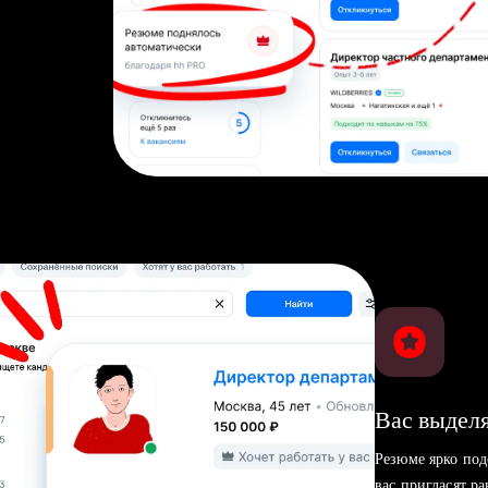
Вас выделя
Резюме ярко под
вас пригласят р