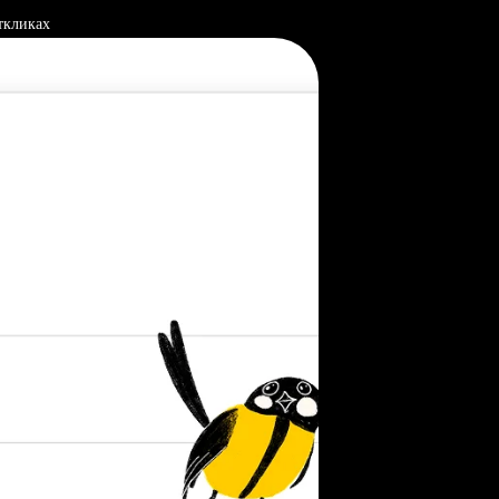
ткликах