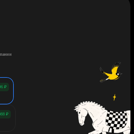
мпании
96
₽
088
₽