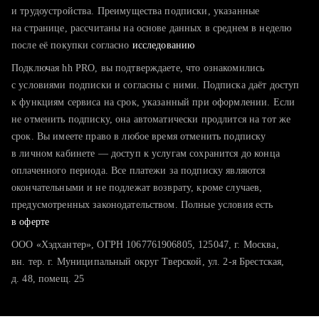
тратите много времени на поиск и вручную поднимаете
и трудоустройства. Преимущества подписки, указанные
резюме
на странице, рассчитаны на основе данных в среднем в неделю
после её покупки согласно
хотите сравнить себя с конкурентами и оценить шансы
исследованию
Подключая hh PRO, вы подтверждаете, что ознакомились
с условиями подписки и согласны с ними. Подписка даёт доступ
к функциям сервиса на срок, указанный при оформлении. Если
не отменить подписку, она автоматически продлится на тот же
срок. Вы имеете право в любое время отменить подписку
в личном кабинете — доступ к услугам сохранится до конца
оплаченного периода. Все платежи за подписку являются
окончательными и не подлежат возврату, кроме случаев,
предусмотренных законодательством. Полные условия есть
в оферте
ООО «Хэдхантер», ОГРН 1067761906805, 125047, г. Москва,
вн. тер. г. Муниципальный округ Тверской, ул. 2-я Брестская,
д. 48, помещ. 25